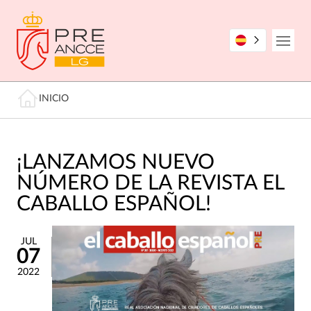
Pasar
al
contenido
Open
principal
Miga de pan
INICIO
¡LANZAMOS NUEVO
NÚMERO DE LA REVISTA EL
CABALLO ESPAÑOL!
JUL
07
2022