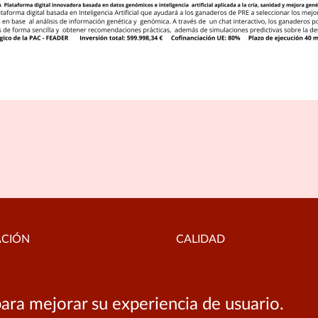
ACIÓN
CALIDAD
al
Política de calidad
ara mejorar su experiencia de usuario.
de privacidad
Buzón de notificaciones