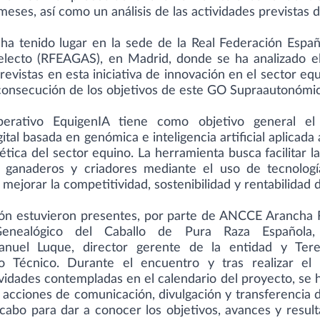
meses, así como un análisis de las actividades previstas 
ha tenido lugar en la sede de la Real Federación Espa
lecto (RFEAGAS), en Madrid, donde se ha analizado el
revistas en esta iniciativa de innovación en el sector eq
consecución de los objetivos de este GO Supraautonómi
erativo EquigenIA tiene como objetivo general el
ital basada en genómica e inteligencia artificial aplicada a
ética del sector equino. La herramienta busca facilitar 
 ganaderos y criadores mediante el uso de tecnolog
mejorar la competitividad, sostenibilidad y rentabilidad 
ión estuvieron presentes, por parte de ANCCE Arancha R
Genealógico del Caballo de Pura Raza Española
uel Luque, director gerente de la entidad y Tere
 Técnico. Durante el encuentro y tras realizar el 
vidades contempladas en el calendario del proyecto, se h
s acciones de comunicación, divulgación y transferencia
 cabo para dar a conocer los objetivos, avances y result