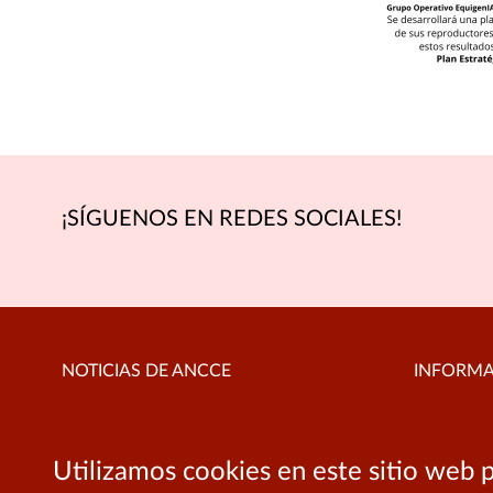
¡SÍGUENOS EN REDES SOCIALES!
NOTICIAS DE ANCCE
INFORM
Aviso leg
No hay resultados.
Ir a la web de ANCCE
Utilizamos cookies en este sitio web p
Política 