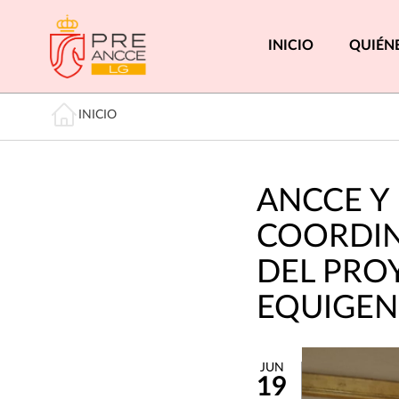
Pasar
al
Menú princi
INICIO
QUIÉN
contenido
principal
Miga de pan
INICIO
ANCCE Y
COORDIN
DEL PRO
EQUIGEN
JUN
19