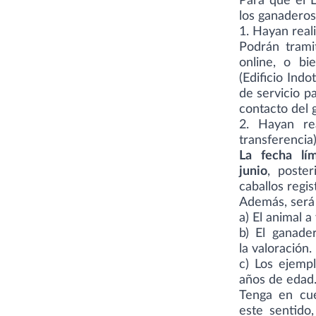
Para que el L
los ganaderos
1. Hayan reali
Podrán tramit
online, o bi
(Edificio Indo
de servicio p
contacto del 
2. Hayan re
transferencia
La fecha lí
junio
, poste
caballos regis
Además, será 
a) El animal a
b) El ganade
la valoración.
c) Los ejemp
años de edad
Tenga en cue
este sentido