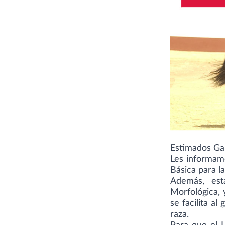
Estimados Ga
Les informamo
Básica para l
Además, esta
Morfológica, 
se facilita a
raza.