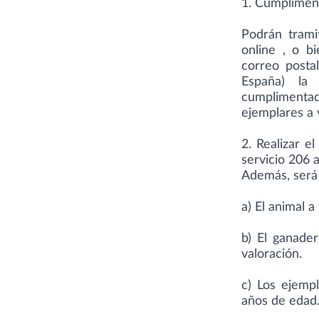
1. Cumplimen
Podrán trami
online
, o bi
correo postal
España) la 
cumplimentad
ejemplares a 
2.
Realizar el
servicio 206 
Además, será 
a) El animal a
b) El ganade
valoración.
c) Los ejemp
años de edad