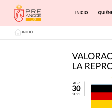
Pasar
al
Menú princi
INICIO
QUIÉN
contenido
principal
Miga de pan
INICIO
VALORAC
LA REPR
ABR
30
2025