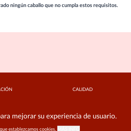
ado ningún caballo que no cumpla estos requisitos.
ACIÓN
CALIDAD
al
Política de calidad
ara mejorar su experiencia de usuario.
de privacidad
Buzón de notificaciones
de cookies
 que establezcamos cookies.
MÁS INFO