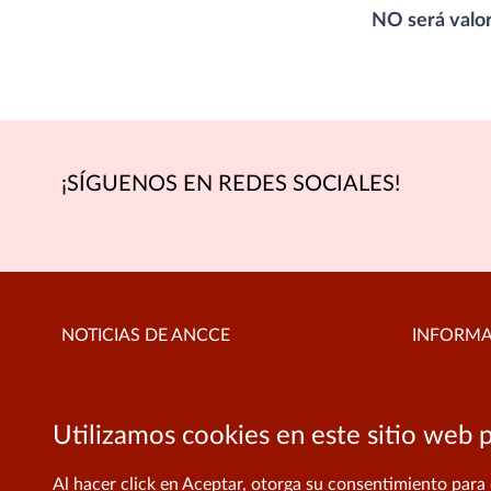
NO será valor
¡SÍGUENOS EN REDES SOCIALES!
NOTICIAS DE ANCCE
INFORM
Aviso leg
No hay resultados.
Ir a la web de ANCCE
Utilizamos cookies en este sitio web p
Política 
Política 
Al hacer click en Aceptar, otorga su consentimiento para