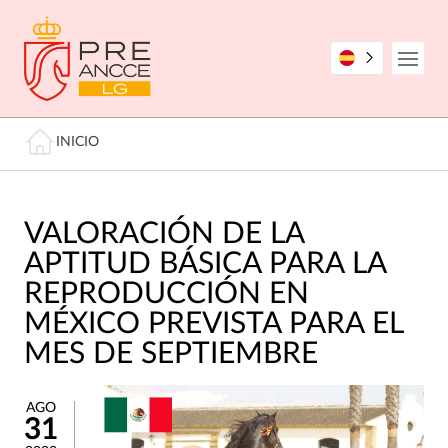
Pasar
al
contenido
Open
principal
Miga de pan
INICIO
VALORACIÓN DE LA
APTITUD BÁSICA PARA LA
REPRODUCCIÓN EN
MÉXICO PREVISTA PARA EL
MES DE SEPTIEMBRE
AGO
31