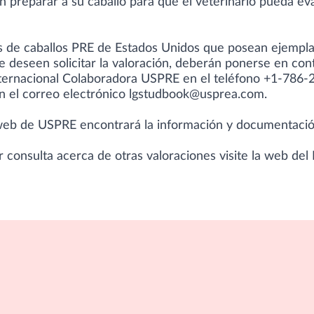
n preparar a su caballo para que el veterinario pueda eva
s de caballos PRE de Estados Unidos que posean ejempla
e deseen solicitar la valoración, deberán ponerse en con
nternacional Colaboradora USPRE en el teléfono +1-786
 el correo electrónico
lgstudbook@usprea.com
.
 web de
USPRE
encontrará la información y documentació
r consulta acerca de otras valoraciones visite la
web del 