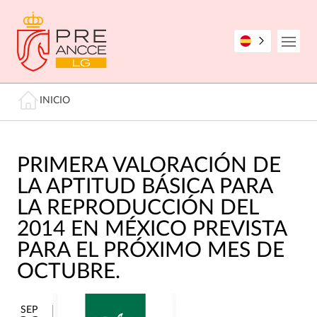
Pasar
al
contenido
Open
principal
Miga de pan
INICIO
PRIMERA VALORACIÓN DE
LA APTITUD BÁSICA PARA
LA REPRODUCCIÓN DEL
2014 EN MÉXICO PREVISTA
PARA EL PRÓXIMO MES DE
OCTUBRE.
SEP