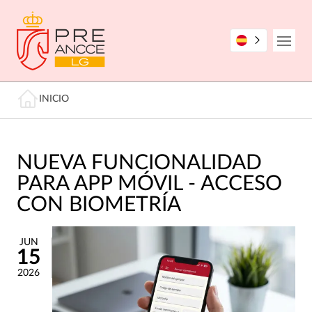
Pasar
al
contenido
Open
principal
Miga de pan
INICIO
NUEVA FUNCIONALIDAD
PARA APP MÓVIL - ACCESO
CON BIOMETRÍA
JUN
15
2026