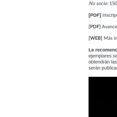
No socio:
150
[PDF]
Inscrip
[PDF]
Avance
[WEB]
Más i
Le recomenda
ejemplares se
obtendrán las
serán public