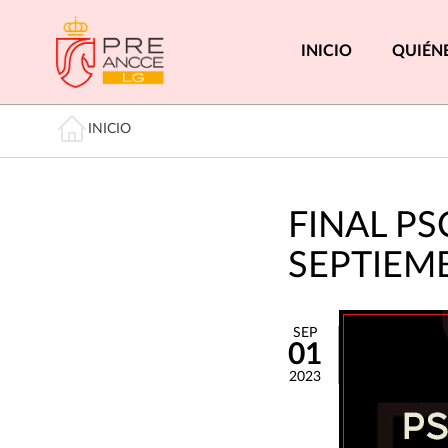
Pasar
al
Menú princi
INICIO
QUIÉN
contenido
principal
Miga de pan
INICIO
FINAL PS
SEPTIEM
SEP
01
2023