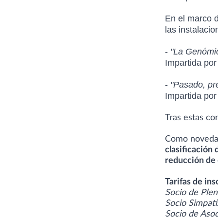
En el marco d
las instalaci
-
"La Genómi
Impartida po
-
"Pasado, pre
Impartida por
Tras estas c
Como novedad
clasificación
reducción de 
Tarifas de ins
Socio de Ple
Socio Simpat
Socio de Aso