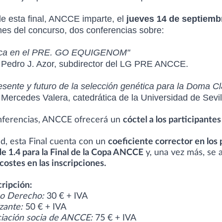
e esta final, ANCCE imparte, el
jueves 14 de septiembr
ones del concurso, dos conferencias sobre:
ca en el PRE. GO EQUIGENOM"
r Pedro J. Azor, subdirector del LG PRE ANCCE.
sente y futuro de la selección genética para la Doma Cl
 Mercedes Valera, catedrática de la Universidad de Sevil
onferencias, ANCCE ofrecerá un
cóctel a los participante
, esta Final cuenta con un
coeficiente corrector en los
 de 1.4 para la Final de la Copa ANCCE
y, una vez más, se a
costes en las inscripciones.
cripción:
no Derecho:
30 € + IVA
izante:
50 € + IVA
ciación socia de ANCCE:
75 € + IVA