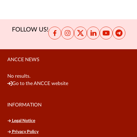
Internationaler Serviceantrag
Anleitung zur Einschreibung des Pferdes in
das Zuchtbuch (103)
FOLLOW US!
Hinweise für die Antragstellung Körung
des Pferdes (206)
Anleitung für die Beantragung des
ANCCE NEWS
Eigentümerwechsels (619)
Hinweise zum antrag für den pferde-
No results.
züchtercode (700-802)
Go to the ANCCE website
INFORMATION
Legal Notice
Privacy Policy