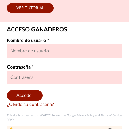
VER TUTORIAL
ACCESO GANADEROS
Nombre de usuario
*
Contraseña
*
Acceder
¿Olvidó su contraseña?
This site is protected by reCAPTCHA and the Google
Privacy Policy
and
Terms of Service
apply.