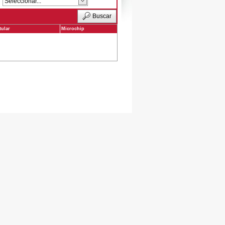
Buscar
tular
Microchip