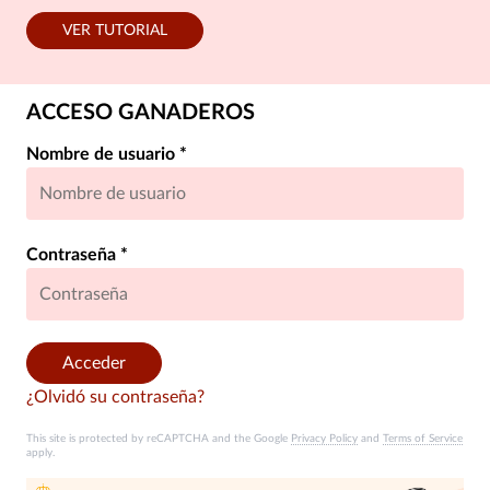
VER TUTORIAL
ACCESO GANADEROS
Nombre de usuario
*
Contraseña
*
Acceder
¿Olvidó su contraseña?
This site is protected by reCAPTCHA and the Google
Privacy Policy
and
Terms of Service
apply.