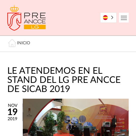
Pasar
al
contenido
Open
principal
Miga de pan
INICIO
LE ATENDEMOS EN EL
STAND DEL LG PRE ANCCE
DE SICAB 2019
NOV
19
2019