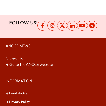
Internationaler Serviceantrag
Anleitung zur Einschreibung des Pferdes in
das Zuchtbuch (103)
FOLLOW US!
Hinweise für die Antragstellung Körung
des Pferdes (206)
Anleitung für die Beantragung des
ANCCE NEWS
Eigentümerwechsels (619)
Hinweise zum antrag für den pferde-
No results.
züchtercode (700-802)
Go to the ANCCE website
INFORMATION
Legal Notice
Privacy Policy