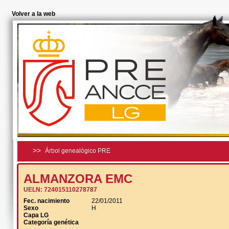
Volver a la web
>>
Árbol genealógico PRE
ALMANZORA EMC
UELN:
724015110278787
Fec. nacimiento
22/01/2011
Sexo
H
Capa LG
Categoría genética