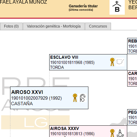
FAEL AYALA MUÑOZ
YE
Ganadería titular
BE
(última conocida)
Fotos (0)
Valoración genética - Morfología
Concursos