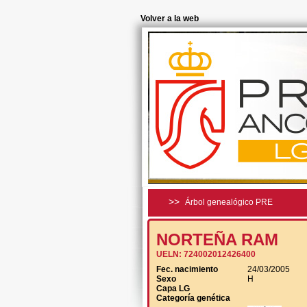
Volver a la web
>>
Árbol genealógico PRE
NORTEÑA RAM
UELN:
724002012426400
Fec. nacimiento
24/03/2005
Sexo
H
Capa LG
Categoría genética