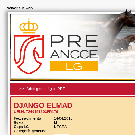
Volver a la web
>>
Árbol genealógico PRE
DJANGO ELMAD
UELN:
7240151303FR176
Fec. nacimiento
14/04/2013
Sexo
M
Capa LG
NEGRA
Categoría genética