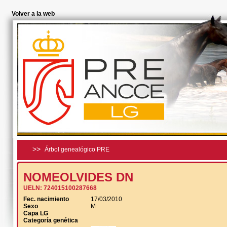
Volver a la web
>>
Árbol genealógico PRE
NOMEOLVIDES DN
UELN:
724015100287668
Fec. nacimiento
17/03/2010
Sexo
M
Capa LG
Categoría genética