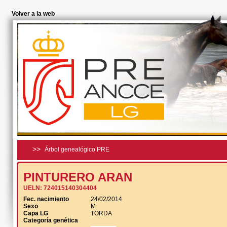
Volver a la web
>>
Árbol genealógico PRE
PINTURERO ARAN
UELN:
724015140304404
Fec. nacimiento
24/02/2014
Sexo
M
Capa LG
TORDA
Categoría genética