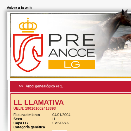
Volver a la web
>>
Árbol genealógico PRE
LL LLAMATIVA
UELN:
190101002413393
Fec. nacimiento
04/01/2004
Sexo
H
Capa LG
CASTAÑA
Categoría genética