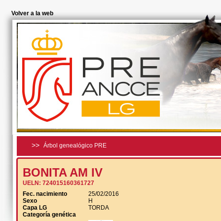
Volver a la web
>>
Árbol genealógico PRE
BONITA AM IV
UELN:
724015160361727
Fec. nacimiento
25/02/2016
Sexo
H
Capa LG
TORDA
Categoría genética