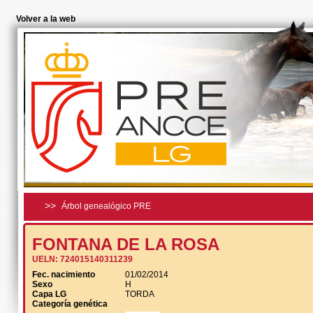
Volver a la web
>>
Árbol genealógico PRE
FONTANA DE LA ROSA
UELN:
724015140311239
Fec. nacimiento
01/02/2014
Sexo
H
Capa LG
TORDA
Categoría genética