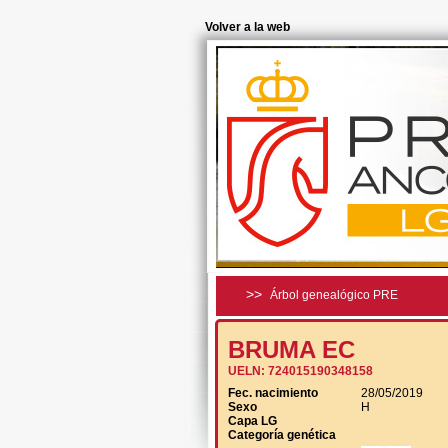
Volver a la web
>>
Árbol genealógico PRE
BRUMA EC
UELN:
724015190348158
Fec. nacimiento
28/05/2019
Sexo
H
Capa LG
Categoría genética