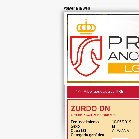
Volver a la web
>>
Árbol genealógico PRE
ZURDO DN
UELN:
724015190346203
Fec. nacimiento
10/05/2019
Sexo
M
Capa LG
ALAZANA
Categoría genética