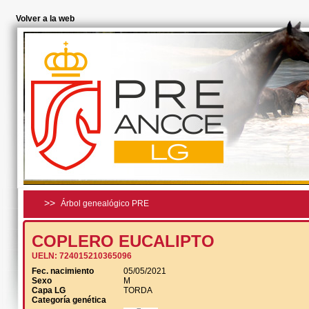
Volver a la web
>>
Árbol genealógico PRE
COPLERO EUCALIPTO
UELN:
724015210365096
Fec. nacimiento
05/05/2021
Sexo
M
Capa LG
TORDA
Categoría genética